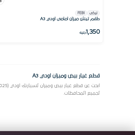
تركى
FEBI
طقم تيش ميزان امامى اودي A3
1,350
جنيه
قطع غيار بيض وميزان اودي A3
لجميع المحافظات.