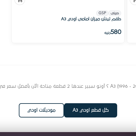
صينى
GSP
طقم تيش ميزان امامى اودي A3
580
جنيه
ابحث عن قطع غيار بيض وميزان لسيارتك اودي A3 (1996 - 2025) ؟ أ
كل قطع اودي A3
موديلات اودي