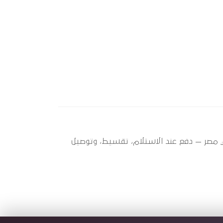
وتو سبير عندها 2 قطعة متاحة الآن بأفضل سعر في مصر — دفع عند الاستلام، تقسيط، وتوصيل