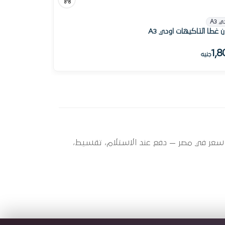
ي A3
 غطا التاكيهات اودي A3
1,8
جنيه
A3 (1996 - 2) ؟ أوتو سبير عندها 3 قطعة متاحة الآن بأفضل سعر في مصر — دفع عند الاستلام، تقسيط،