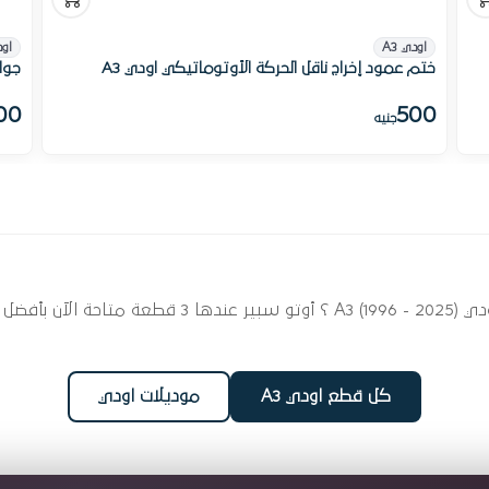
اودي A3
اود
ختم عمود إخراج ناقل الحركة الأوتوماتيكي اودي A3
جوان
00
500
جنيه
ابحث عن قطع غيار جوانات وأويل سيلات لسيارتك اودي 025
كل قطع اودي A3
موديلات اودي