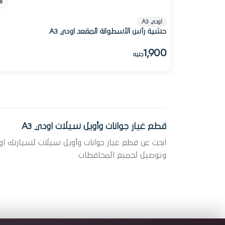
اودي A3
حشية رأس الأسطوانة المقعد اودي A3
1,900
جنيه
قطع غيار جوانات وأويل سيلات اودي A3
وتوصيل لجميع المحافظات.