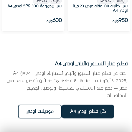
ايطالى
DAYCO
صينى
DAYCO
سير كاتينه 138 عقله عرض 23 جيتا
سير مجموعة 5PK1300 اودي A4
اودي A4
600
950
جنيه
جنيه
قطع غيار السيور والبلي اودي A4
ابحث عن قطع غيار السيور والبلي لسيارتك اودي A4 (1994 -
2025) ؟ أوتو سبير عندها 8 قطعة متاحة الآن بأفضل سعر في
مصر — دفع عند الاستلام، تقسيط، وتوصيل لجميع
المحافظات.
كل قطع اودي A4
موديلات اودي