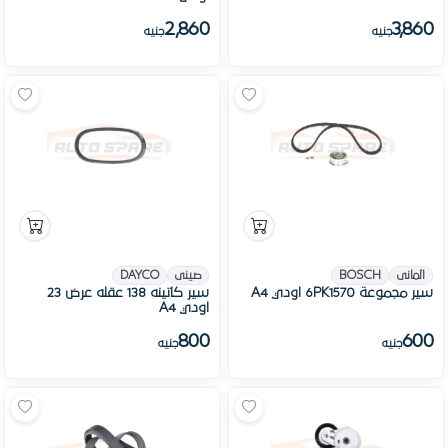
2,860
3,860
جنيه
جنيه
المانى
BOSCH
صينى
DAYCO
سير مجموعة 6PK1570 اودي A4
سير كاتينه 138 عقله عرض 23
اودي A4
800
600
جنيه
جنيه