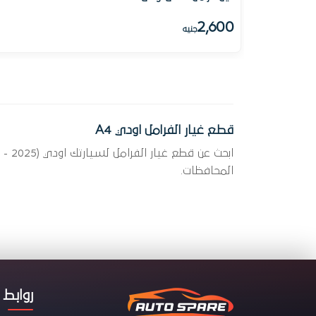
2,600
جنيه
قطع غيار الفرامل اودي A4
المحافظات.
روابط 