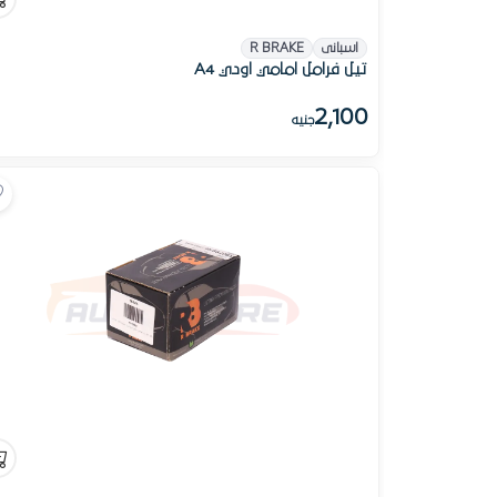
اسبانى
R BRAKE
تيل فرامل امامي اودي A4
2,100
جنيه