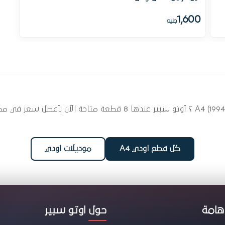
1,600
جنيه
ابحث عن قطع غيار الفرامل لسيارتك اودي A4 (1994 - 2025) ؟ أوتو سب
كل قطع اودي A4
موديلات اودي
هامة
حول اوتو سبير