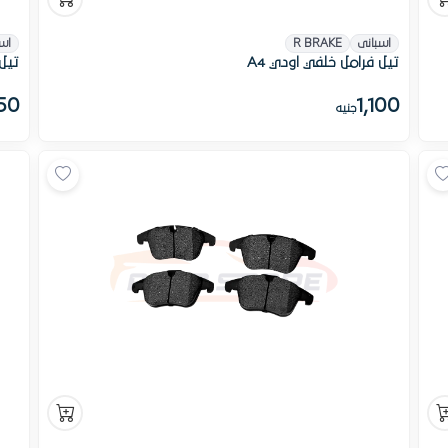
اسبانى
R BRAKE
اس
تيل فرامل خلفي اودي A4
تيل 
50
1,100
جنيه