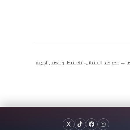
ير عندها 8 قطعة متاحة الآن بأفضل سعر في مصر — دفع عند الاستلام، تقسيط، وتوصيل لجميع