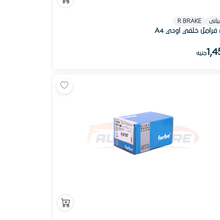
بانى
R BRAKE
فرامل خلفي اودي A4
1,4
جنيه