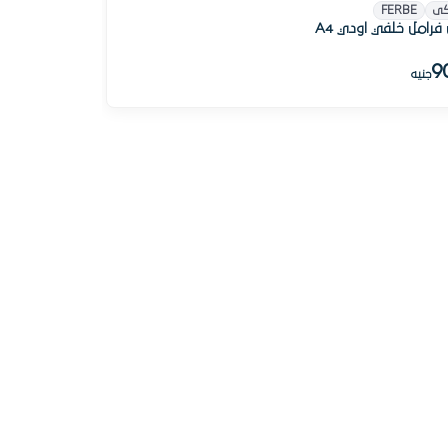
كى
FERBE
فرامل خلفي اودي A4
9
جنيه