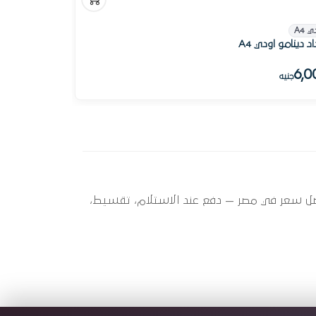
ي A4
 دينامو اودي A4
6,0
جنيه
دي A4 (1994 - 2025) ؟ أوتو سبير عندها 3 قطعة متاحة الآن بأفضل سعر في مصر — دفع عند الاستلام، تقسيط،