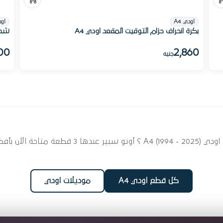
اودي A4
اود
بكرة انحراف حزام التوقيت المقعد اودي A4
شداد
00
2,860
جنيه
ابحث عن قطع غيار بلي وشدادات مجموعه لسيارتك او
كل قطع اودي A4
موديلات اودي