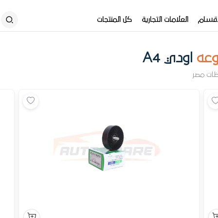
أقسام
العلامات التجارية
كل المنتجات
وعه
اودي A4
ظات مصر