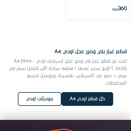
360
جنيه
قطع غيار بلي وصرر عجل اودي A4
ابحث عن قطع غيار بلي وصرر عجل لسيارتك اودي A4 (1994 -
2025) ؟ أوتو سبير عندها 1 قطعة متاحة الآن بأفضل سعر في
مصر — دفع عند الاستلام، تقسيط، وتوصيل لجميع
المحافظات.
كل قطع اودي A4
موديلات اودي