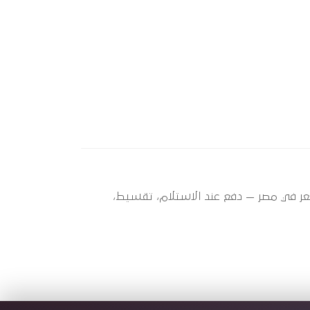
A4 () ؟ أوتو سبير عندها 2 قطعة متاحة الآن بأفضل سعر في مصر — دفع عند الاستلام، تقسيط،