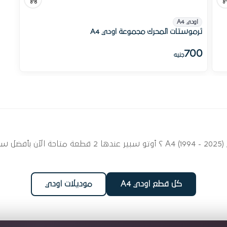
اودي A4
ثرموستات المحرك مجموعة اودي A4
700
جنيه
ابحث عن قطع غيار ثرموستات مياه لسيارتك اودي 1994 - 2025
كل قطع اودي A4
موديلات اودي