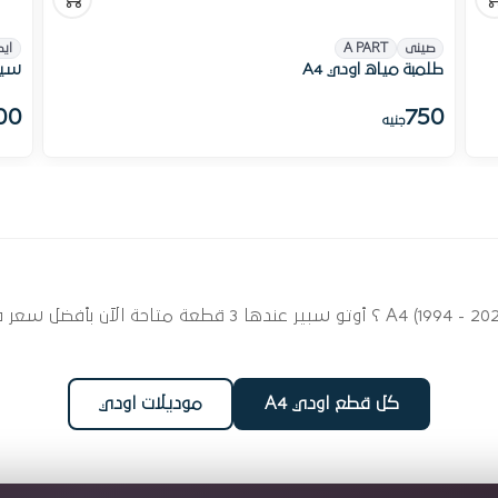
صينى
A PART
ايط
طلمبة مياه اودي A4
سير طل
00
750
جنيه
ابحث عن قطع غيار طلمبات مياه لسيارتك اودي A4 (1994 - 2025)
كل قطع اودي A4
موديلات اودي