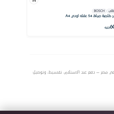
الى
BOSCH
مبة مياه 54 عقله اودي A4
6
جنيه
 ؟ أوتو سبير عندها 3 قطعة متاحة الآن بأفضل سعر في مصر — دفع عند الاستلام، تقسيط، وتوصيل