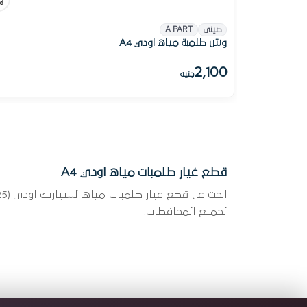
صينى
A PART
وش طلمبة مياه اودي A4
2,100
جنيه
قطع غيار طلمبات مياه اودي A4
لجميع المحافظات.