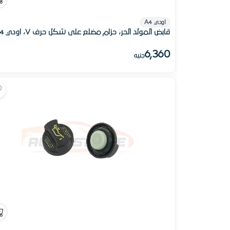
اودي A4
قابض المولد الحر، حزام مضلع على شكل حرف V، اودي A4
6,360
جنيه