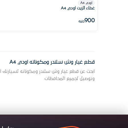
اودي A4
غطاء الزيت اودي A4
900
جنيه
قطع غيار وش سلندر ومكوناته اودي A4
وتوصيل لجميع المحافظات.