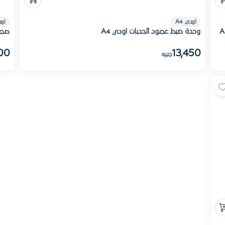
اودي A4
اود
وحدة ضبط عمود الحدبات اودي A4
صما
00
13,450
جنيه