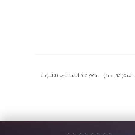
A4 (1994 - 2025) ؟ أوتو سبير عندها 4 قطعة متاحة الآن بأفضل سعر في مصر — دفع عند الاستلام، تقسيط،