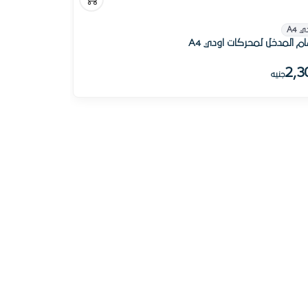
ي A4
م المدخل لمحركات اودي A4
2,3
جنيه