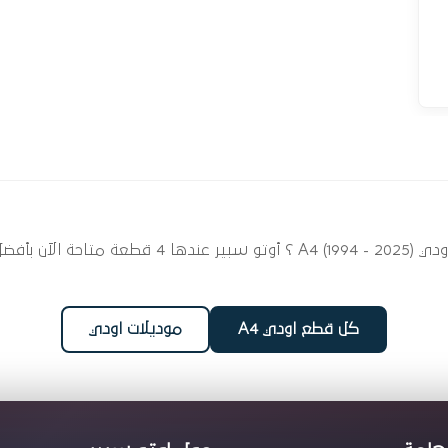
ابحث عن قطع غيار وش سلندر ومكوناته لسيارتك اودي 
كل قطع اودي A4
موديلات اودي