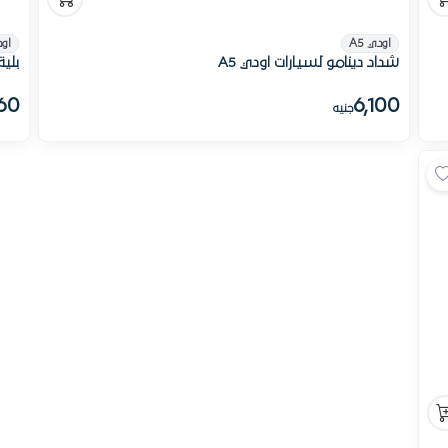
اودي A5
اود
شداد دينامو لسيارات اودي A5
بلية
160
6,100
جنيه