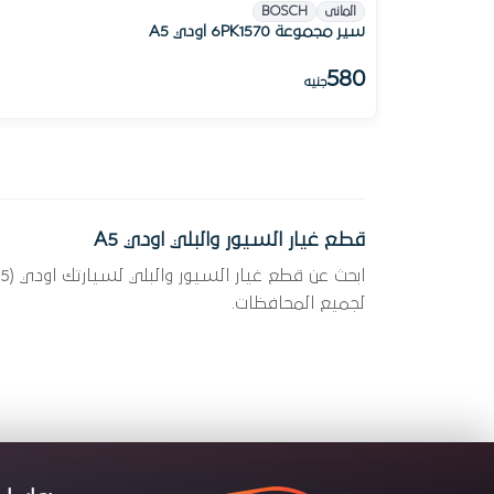
المانى
BOSCH
سير مجموعة 6PK1570 اودي A5
580
جنيه
قطع غيار السيور والبلي اودي A5
لجميع المحافظات.