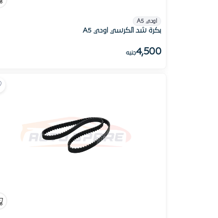
اودي A5
بكرة شد الكرسي اودي A5
4,500
جنيه