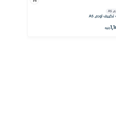
ي A5
 تكييف اودي A5
1,
جنيه