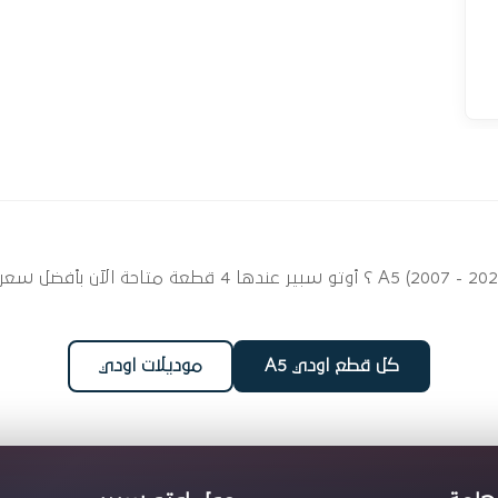
ابحث عن قطع غيار السيور والبلي لسيارتك اودي (2007 - 2025
كل قطع اودي A5
موديلات اودي