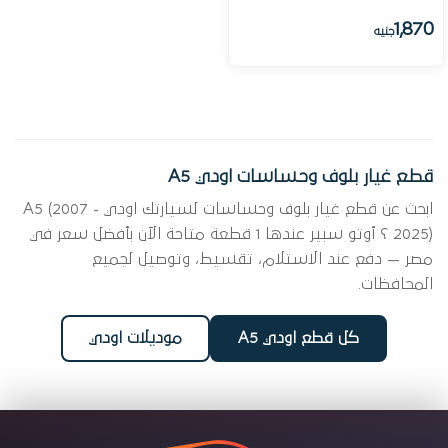
1,870
جنيه
قطع غيار بلوف وحساسات اودي A5
ابحث عن قطع غيار بلوف وحساسات لسيارتك اودي A5 (2007 -
2025) ؟ أوتو سبير عندها 1 قطعة متاحة الآن بأفضل سعر في
مصر — دفع عند الاستلام، تقسيط، وتوصيل لجميع
المحافظات.
كل قطع اودي A5
موديلات اودي