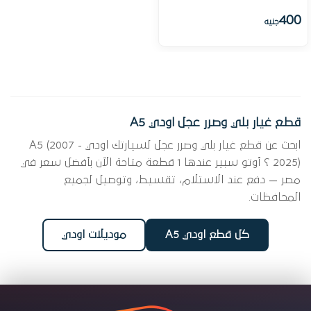
400
جنيه
قطع غيار بلي وصرر عجل اودي A5
ابحث عن قطع غيار بلي وصرر عجل لسيارتك اودي A5 (2007 -
2025) ؟ أوتو سبير عندها 1 قطعة متاحة الآن بأفضل سعر في
مصر — دفع عند الاستلام، تقسيط، وتوصيل لجميع
المحافظات.
كل قطع اودي A5
موديلات اودي