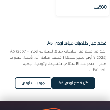
580
جنيه
قطع غيار طلمبات مياه اودي A5
ابحث عن قطع غيار طلمبات مياه لسيارتك اودي A5 (2007 -
2025) ؟ أوتو سبير عندها 1 قطعة متاحة الآن بأفضل سعر في
مصر — دفع عند الاستلام، تقسيط، وتوصيل لجميع
المحافظات.
كل قطع اودي A5
موديلات اودي