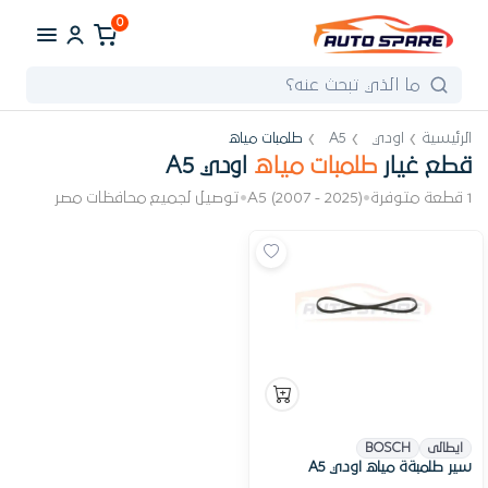
0
الرئيسية
اودي
A5
طلمبات مياه
قطع غيار
طلمبات مياه
اودي A5
1 قطعة متوفرة
•
A5 (2007 - 2025)
•
توصيل لجميع محافظات مصر
ايطالى
BOSCH
سير طلمبةة مياه اودي A5