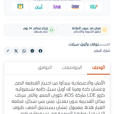
ضمان ضد عيوب الصناعة
إرجاع مجاني 14 يوم
تطبق الشروط والأحكام
متاح وسهل
القسم:
جوانات وأويل سيلات
شارك المنتج
الوصف
المواصفات
التوافق
الأمان والاعتمادية بيبدأوا من اختيار القطعة الصح،
وعشان كدة وفرنا لك أويل سيل كامه شيفروليه
كروز LDE ماركة KOS، كورى الصنع، واللي بتركب
مكان القديمة بدون تعديل. مش بس شكل، قطعة
الغيار هذه معمول عشان يستحمل أصعب ظروف
التشغيل وطرقنا المصرية في شيفروليه كروز.