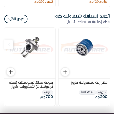
أغلى بـ 120 ج.م
أغلى بـ 290 ج.م
المزيد لسيارتك شيفروليه كروز
‹
عرض الكل
قطع إضافية قد تحتاجها لسيارتك
فلتر زيت شيفروليه كروز
كوعة مياه ثرموستات (نصف
ثرموستات) شيفروليه كروز
كورى
DAEWOO
صينى
700
200
ج.م
ج.م