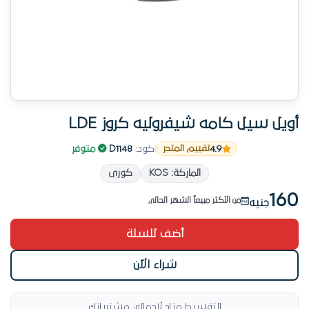
أويل سيل كامه شيفروليه كروز LDE
4.9
|
كود:
D1148
|
متوفر
تقييم المتجر
من الأكثر مبيعاً في جوانات وأويل سيلات
الماركة: KOS
كورى
8 عملية شراء مؤكدة
160
من الأكثر مبيعاً الشهر الحالي
جنيه
رقم 4 طلباً هذا الأسبوع
أضف للسلة
منتج جديد
من الأكثر مبيعاً في جوانات وأويل سيلات
شراء الآن
التقسيط متاح لإجمالي مشترياتك