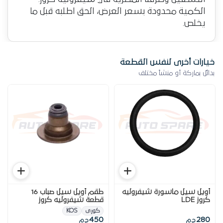
الكمية محدودة بسعر العرض، الحق اطلبه قبل ما
يخلص.
خيارات أخرى لنفس القطعة
بدائل بماركة أو منشأ مختلف
أويل سيل ماسورة شيفروليه
طقم أويل سيل صباب 16
كروز LDE
قطعة شيفروليه كروز
كورى
KOS
450
280
ج.م
ج.م