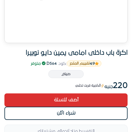
اكرة باب داخلى امامى يمين دايو نوبيرا
4.9
|
كود:
D564
|
متوفر
تقييم المتجر
من منتجاتنا المميزة
صيني
15 عملية شراء مؤكدة
220
الكمية قربت تخلص
جنيه
من منتجاتنا المميزة
أضف للسلة
شراء الآن
التقسيط متاح لإجمالي مشترياتك