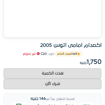
اكصدام امامى اتوس 2005
4.9
|
كود:
C20
|
غير متوفر
تقييم المتجر
1,750
جنيه
نفذت الكمية
شراء الآن
146 جنيه
قسط شهري يبدأ من