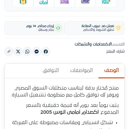
ضمان ضد عيوب الصناعة
إرجاع مجاني 14 يوم
تطبق الشروط والأحكام
متاح وسهل
القسم:
الاكصدامات والشبكات
شارك المنتج
الوصف
المواصفات
التوافق
منتج مُختار بدقة ليناسب متطلبات السوق المصري
ويوفر لك توافق كامل مع منظومة تشغيل السيارة.
يثبت يوماً بعد يوم أنه قيمة حقيقية بالسعر
المدفوع:
اكصدام امامى اتوس 2005
شكل انسيابي ومقاسات مضبوطة على الفبركة