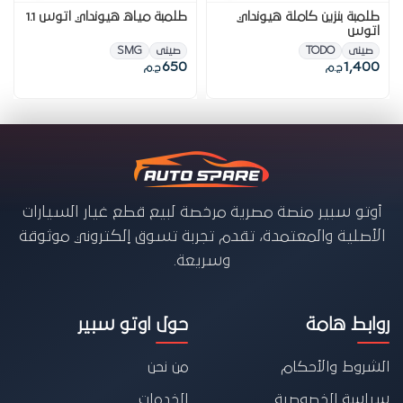
طلمبة بنزين كاملة هيونداي
طلمبة مياه هيونداي اتوس 1.1
اتوس
صينى
TODO
صينى
SMG
650
1,400
ج.م
ج.م
أوتو سبير منصة مصرية مرخصة لبيع قطع غيار السيارات
الأصلية والمعتمدة، تقدم تجربة تسوق إلكتروني موثوقة
وسريعة.
روابط هامة
حول اوتو سبير
الشروط والأحكام
من نحن
سياسة الخصوصية
الخدمات