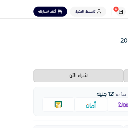
0
تسجيل الدخول
أضف سيارتك
شراء الآن
121 جنيه
بدأ من