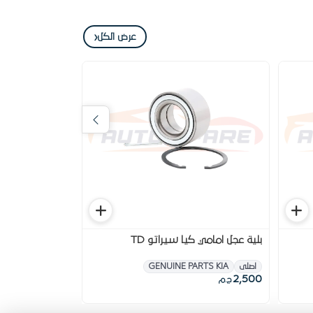
‹
عرض الكل
بلية عجل امامي كيا سيراتو TD
موبينة كيا سيراتو 2009-
اصلى
GENUINE PARTS KIA
 I READY PARTS
450
2,500
ج.م
ج.م