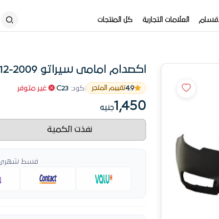
أقسام
العلامات التجارية
كل المنتجات
اكصدام امامى سيراتو 2009-2012
4.9
|
كود:
C23
|
غير متوفر
تقييم المتجر
1,450
جنيه
نفذت الكمية
قسط شهري ي