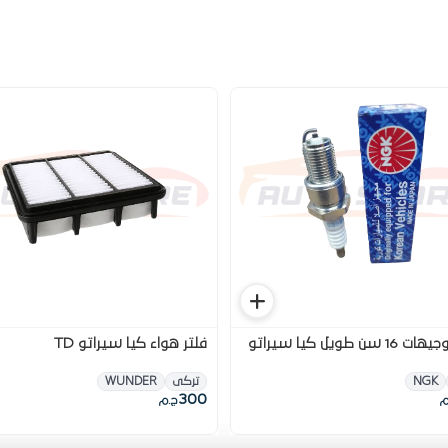
طقم بوجيهات 16 سن طويل كيا سيراتو
فلتر هواء كيا سيراتو TD
NGK
تركى
WUNDER
300
م
ج.م