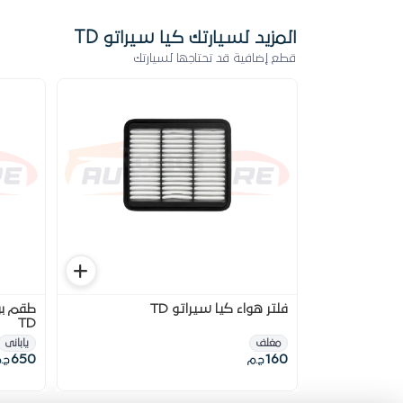
المزيد لسيارتك كيا سيراتو TD
قطع إضافية قد تحتاجها لسيارتك
فلتر هواء كيا سيراتو TD
TD
مغلف
يابانى
650
160
ج.م
ج.