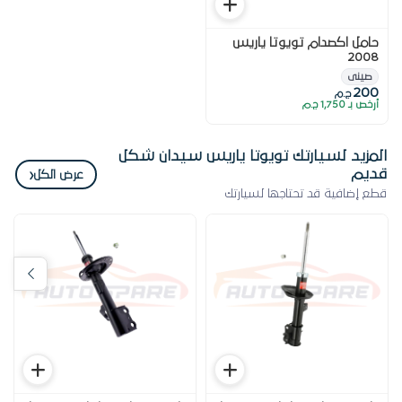
طقم مساعدين امامى تويوتا
طقم مساعدين امامي تويوتا
ياريس شكل قديم
ياريس
يابانى
KYB
كورى
MANDO
4,200
5,300
ج.م
ج.م
أوتو سبير منصة مصرية مرخصة لبيع قطع غيار السيارات
الأصلية والمعتمدة، تقدم تجربة تسوق إلكتروني موثوقة
وسريعة.
روابط هامة
حول اوتو سبير