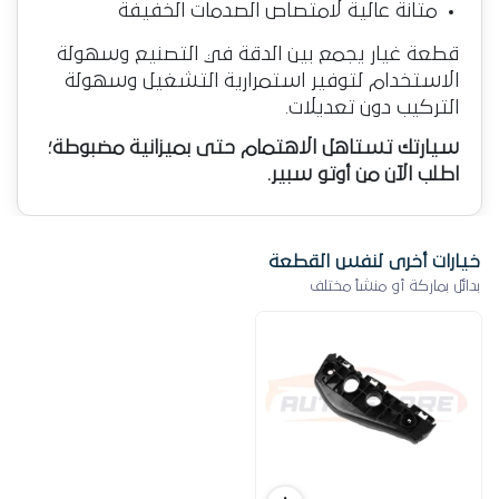
حامل اكصدام تویوتا یاریس
2008
صينى
200
ج.م
أرخص بـ 1,750 ج.م
المزيد لسيارتك تويوتا ياريس سيدان شكل
قديم
‹
عرض الكل
قطع إضافية قد تحتاجها لسيارتك