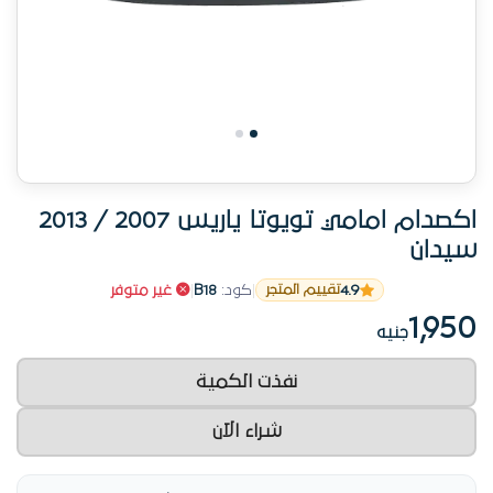
شراء الآن
163 جنيه
قسط شهري يبدأ من
14 يوم
إرجاع مجاني 14 يوم
تطبق الشروط والأحكام
متاح وسهل
القسم:
الاكصدامات والشبكات
شارك المنتج
الوصف
المواصفات
التوافق
الحل الاقتصادي الذكي لصيانة سيارتك بكفاءة هو
اكصدام امامي تويوتا ياريس 2007 / 2013 سيدان