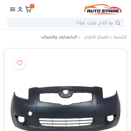
0
الرئيسية
الهيكل الخارجي
الاكصدامات والشبكات
اكصدام امامي تويوتا ياريس 2007 / 2013
سيدان
4.9
|
كود:
B18
|
غير متوفر
تقييم المتجر
1,950
جنيه
نفذت الكمية