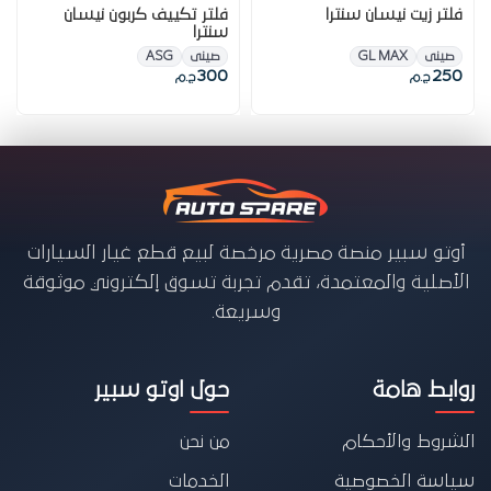
فلتر زيت نيسان سنترا
فلتر تكييف كربون نيسان
سنترا
صينى
GL MAX
صينى
ASG
300
250
ج.م
ج.م
أوتو سبير منصة مصرية مرخصة لبيع قطع غيار السيارات
الأصلية والمعتمدة، تقدم تجربة تسوق إلكتروني موثوقة
وسريعة.
روابط هامة
حول اوتو سبير
الشروط والأحكام
من نحن
سياسة الخصوصية
الخدمات