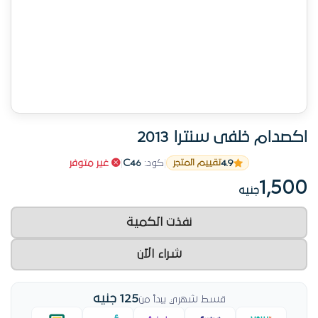
اكصدام خلفى سنترا 2013
4.9
|
كود:
C46
|
غير متوفر
تقييم المتجر
1,500
جنيه
نفذت الكمية
شراء الآن
125 جنيه
قسط شهري يبدأ من