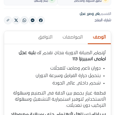
تطبق الشروط والأحكام
متاح وسهل
القسم:
بلي وصرر عجل
شارك المنتج
الوصف
المواصفات
التوافق
لإتمام الصيانة الدورية بنجاح، نقدم لك
بليه عجل
امامى اسبيرنزا 113
دوران ناعم وصامت للعجلات
يتحمل حرارة الفرامل وسرعة الدوران
شحم داخلي عالي الجودة
قطعة غيار يجمع بين الدقة في التصنيع وسهولة
الاستخدام لتوفير استمرارية التشغيل وسهولة
التركيب دون تعديلات.
سيارتك تستاهل الاهتمام حتى بميزانية مضبوطة؛