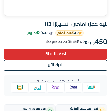
بلية عجل امامى اسبيرنزا 113
4.9
|
كود:
D74
|
متوفر
تقييم المتجر
منتج جديد
450
# 5 الأكثر طلباً في بلي وصرر عجل
جنيه
منتج جديد
أضف للسلة
شراء الآن
التقسيط متاح لإجمالي مشترياتك
ضمان ضد عيوب الصناعة
إرجاع مجاني 14 يوم