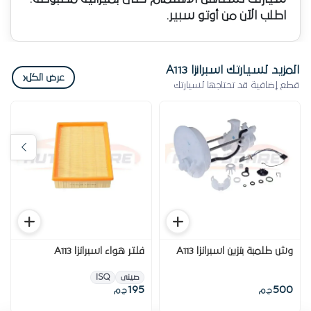
اطلب الآن من أوتو سبير.
المزيد لسيارتك اسبرانزا A113
‹
عرض الكل
قطع إضافية قد تحتاجها لسيارتك
وش طلمبة بنزين اسبرانزا A113
فلتر هواء اسبرانزا A113
صينى
ISQ
195
500
ج.م
ج.م