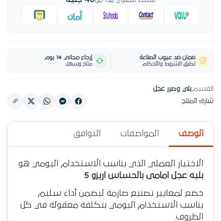
قسط شهري يبدأ من
ضمان ضد عيوب الصناعة
إرجاع مجاني 14 يوم
تطبق الشروط والأحكام
متاح وسهل
القسم:
بلي وصرر عجل
شارك المنتج
الوصف
المواصفات
التوافق
الاختيار العملي الذي يناسب الاستخدام اليومي هو
بليه عجل امامى بالحساس اريزو 5
خضع لمعايير تصنيع صارمة ليضمن أداء سليم
يناسب الاستخدام اليومي بتكلفة معقولة في كل
الظروف.