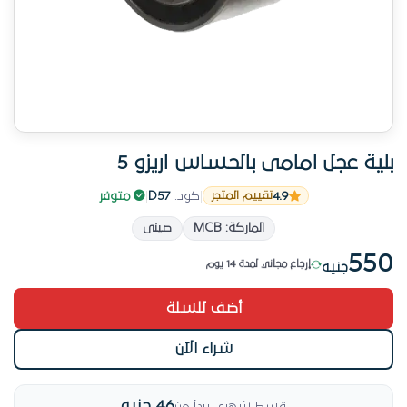
بلية عجل امامى بالحساس اريزو 5
4.9
|
كود:
D57
|
متوفر
تقييم المتجر
باقي 4 قطع فقط
الماركة: MCB
صينى
خيار الأكثر مبيعاً في بلي وصرر عجل
550
إرجاع مجاني لمدة 14 يوم
جنيه
# 4 في بلي وصرر عجل
أضف للسلة
طلب متزايد — 23 مؤخراً
باقي 4 قطع فقط
شراء الآن
46 جنيه