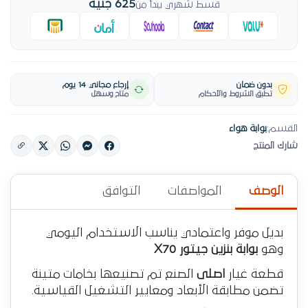
625 جنيه
قسط شهري يبدأ من
بدون ضمان
إرجاع مجاني 14 يوم
تطبق الشروط والأحكام
متاح وسهل
القسم:
بوابة هواء
شارك المنتج
الوصف
المواصفات
التوافق
بديل موفر واعتمادي يناسب الاستخدام اليومي
وهو
بوابة بنزين جيتور X70
قطعة غيار
اصلى
الصنع تم تصنيعها بخامات متينة
تضمن مطابقة الأبعاد ومعايير التشغيل القياسية.