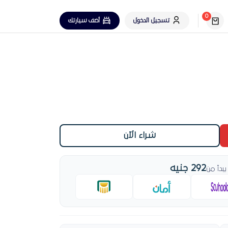
0
تسجيل الدخول
أضف سيارتك
ة هواء
شراء الآن
 الحالي
292 جنيه
دأ من