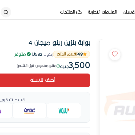
أقسام
العلامات التجارية
كل المنتجات
بوابة بنزين رينو ميجان 4
طلبها 12 عميل
4.9
|
كود:
U582
|
متوفر
تقييم المتجر
رقم 3 طلباً في بوابة هواء
3,500
منتج مفحوص قبل الشحن
جنيه
من قطع الأسبوع الأكثر طلباً في بواب
أضف للسلة
من الأكثر مبيعاً في بوابة هواء الشهر
طلبها 12 عميل
قسط شهري يب