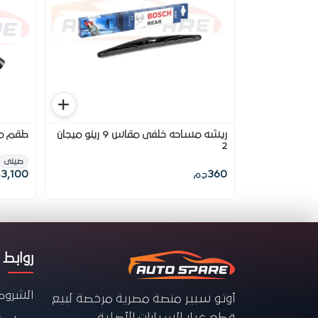
ريشه مساحه خلفى مقاس 9 رينو ميجان
طقم مس
2
صينى
3,100
360
ج.م
روابط 
الشروط
أوتو سبير منصة مصرية مرخصة لبيع