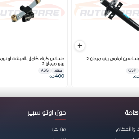
اعدين امامى رينو ميجان 2
حساس كرنك كامل بالفيشة اوتوما
رينو ميجان 2
GSP
صينى
ASG
400
ج.م
ج.م
هامة
حول اوتو سبير
 والأحكام
من نحن