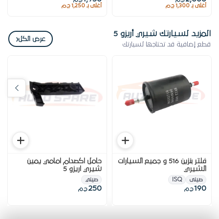
أغلى بـ 1,300 ج.م
أغلى بـ 1,250 ج.م
المزيد لسيارتك شيري أريزو 5
‹
عرض الكل
قطع إضافية قد تحتاجها لسيارتك
فلتر بنزين 516 و جميع السيارات
حامل اكصدام امامي يمين
الشيري
شيري اريزو 5
صينى
ISQ
صيني
250
190
ج.م
ج.م