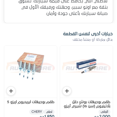
للأصلي اللي يحافظ على قيمة سيارتك. تسوق
بثقة مع اوتو سبير، وجهتك ورفيقك الأول في
صيانة سيارتك بأعلى جودة وأمان.
خيارات أخرى لنفس القطعة
بدائل بماركة أو منشأ مختلف
طقم بوجيهات بوش دابل
طقم بوجيهات ايريديوم اريزو 5
بلاتينيوم (سن 16) شيري أريزو
5
المانى
اصلي
CHERY
1,950
2,000
ج.م
ج.م