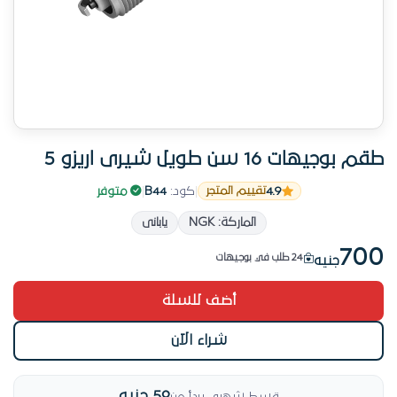
طقم بوجيهات 16 سن طويل شيرى اريزو 5
4.9
|
كود:
B44
|
متوفر
تقييم المتجر
# 3 طلباً في بوجيهات هذا الأسبوع
الماركة: NGK
يابانى
طلبها 24 عميل مؤخراً
700
24 طلب في بوجيهات
جنيه
مبيعات في تصاعد للمنتج ده
أضف للسلة
منتج رائج في بوجيهات
# 3 طلباً في بوجيهات هذا الأسبوع
شراء الآن
59 جنيه