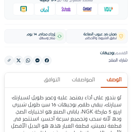
قسط شهري يبدأ من
ضمان ضد عيوب الصناعة
إرجاع مجاني 14 يوم
تطبق الشروط والأحكام
متاح وسهل
القسم:
بوجيهات
شارك المنتج
الوصف
المواصفات
التوافق
لو بتدور على أداء يعتمد عليه وعمر طويل لسيارتك
سيارتك، يبقى طقم بوجيهات 16 سن طويل شيرى
اريزو 5 ماركة NGK، يابانى الصنع هو اختيارك الصح،
وده لأنه سحب وتجميع سرعة أحسن. استثمر في
قطعة تعيش، قطعة الغيار هذه هو البديل الأفضل