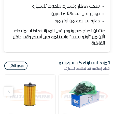
سحب ممتاز وتسارع ملحوظ للسيارة
توفير في استهلاك البنزين
دوارة سريعة من أول مرة
عشان تصلح صح وتوفر في الميزانية؛ اطلب منتجك
الآن من "أوتو سبير" واستلمه في أسرع وقت داخل
القاهرة.
المزيد لسيارتك كيا سورينتو
‹
عرض الكل
قطع إضافية قد تحتاجها لسيارتك