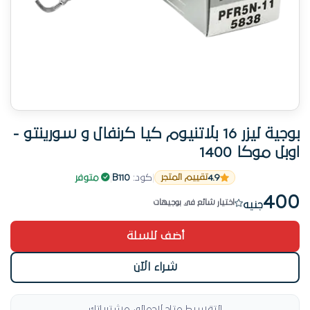
بوجية ليزر 16 بلاتنيوم كيا كرنفال و سورينتو -
اوبل موكا 1400
تم بيع 9 مؤخراً
4.9
|
كود:
B110
|
متوفر
تقييم المتجر
الطلب بيزيد على المنتج ده
400
اختيار شائع في بوجيهات
جنيه
تم بيع 9 مؤخراً
أضف للسلة
شراء الآن
التقسيط متاح لإجمالي مشترياتك