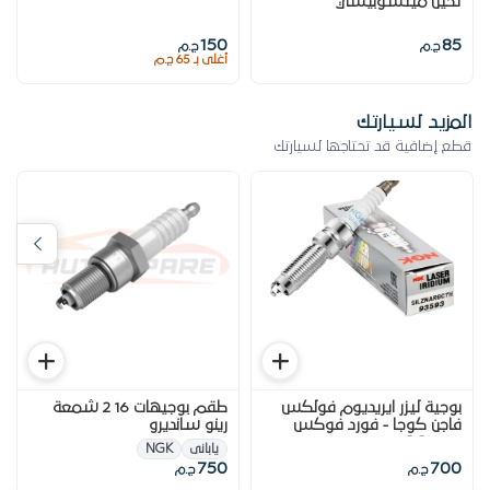
تخين ميتسوبيشي
150
85
ج.م
ج.م
أغلى بـ 65 ج.م
المزيد لسيارتك
قطع إضافية قد تحتاجها لسيارتك
بوجية ليزر ايريديوم فولكس
طقم بوجيهات 16 2 شمعة
فاجن كوجا - فورد فوكس
رينو سانديرو
2015 1090CC
يابانى
NGK
750
700
ج.م
ج.م