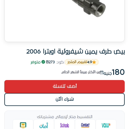
بيض طرف يمين شيفرولية اوبترا 2006
4.9
|
كود:
B273
|
متوفر
منتج جديد في بيض وميزان
تقييم المتجر
من الأكثر مبيعاً الشهر الحالي
180
جنيه
منتج جديد في بيض وميزان
أضف للسلة
شراء الآن
التقسيط متاح لإجمالي مشترياتك