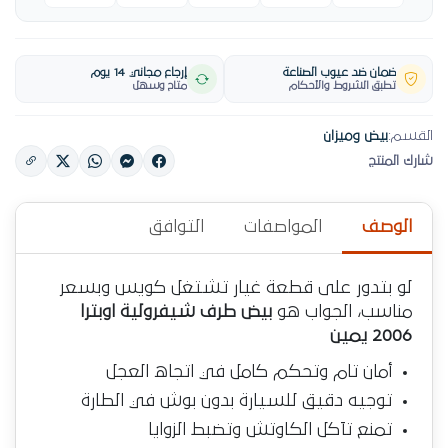
ضمان ضد عيوب الصناعة
إرجاع مجاني 14 يوم
تطبق الشروط والأحكام
متاح وسهل
القسم:
بيض وميزان
شارك المنتج
الوصف
المواصفات
التوافق
لو بتدور على قطعة غيار تشتغل كويس وبسعر
مناسب، الجواب هو
بيض طرف شيفرولية اوبترا
2006 يمين
أمان تام وتحكم كامل في اتجاه العجل
توجيه دقيق للسيارة بدون بوش في الطارة
تمنع تآكل الكاوتش وتضبط الزوايا