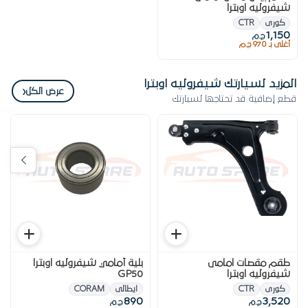
شيفروليه اوبترا
كورى
CTR
1,150
ج.م
أغلى بـ 970 ج.م
المزيد لسيارتك شيفروليه اوبترا
‹
عرض الكل
قطع إضافية قد تحتاجها لسيارتك
طقم مقصات امامى
بلية أمامي شيفروليه اوبترا
شيفروليه اوبترا
GP50
كورى
CTR
ايطالى
CORAM
890
3,520
ج.م
ج.م