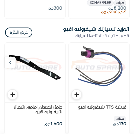
صينى
SCHAEFFLER
300
8,200
ج.م
ج.م
أغلى بـ 7,900 ج.م
المزيد لسيارتك شيفروليه افيو
‹
عرض الكل
قطع إضافية قد تحتاجها لسيارتك
فيشة TPS شيفروليه افيو
حامل اكصدام امامي شمال
شيفروليه افيو
صيني
1,600
130
ج.م
ج.م