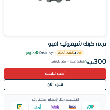
ترس كرنك شيفروليه افيو
4.9
12 عميل اشتروها قريب
|
كود:
D158
|
متوفر
تقييم المتجر
قطعة أصلية — اطلب دلوقتي
300
جنيه
12 عميل اشتروها قريب
أضف للسلة
شراء الآن
التقسيط متاح لإجمالي مشترياتك