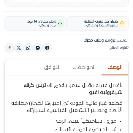
ضمان ضد عيوب الصناعة
إرجاع مجاني 14 يوم
تطبق الشروط والأحكام
متاح وسهل
القسم:
تروس وطبب محرك
شارك المنتج
الوصف
المواصفات
التوافق
بأفضل قيمة مقابل سعر، بنقدم لك
ترس كرنك
شيفروليه افيو
قطعة غيار عالية الجودة تم اختبارها لضمان مطابقة
الأبعاد ومعايير التشغيل القياسية لسيارتك.
موزون ديناميكياً لعدم الرجة
أسطح ناعمة لحماية السبائك