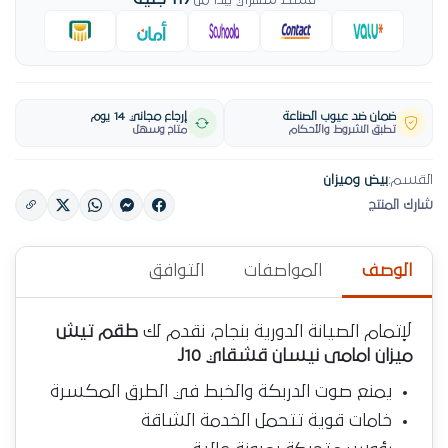
قسط شهري يبدأ من
ضمان ضد عيوب الصناعة
إرجاع مجاني 14 يوم
تطبق الشروط والأحكام
متاح وسهل
القسم:
بيض وميزان
شارك المنتج
الوصف
المواصفات
التوافق
لإتمام الصيانة الدورية بنجاح، نقدم لك
طقم تيش
ميزان امامى نيسان قشقاي J10
يمنع صوت الدربكة والخبط في الطرق المكسرة
خامات قوية تتحمل الخدمة الشاقة