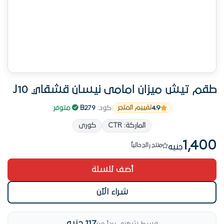
طقم تيش ميزان امامى نيسان قشقاي J10
4.9
|
كود:
B279
|
متوفر
تقييم المتجر
16 طلب خلال الأسبوع الأخير
الماركة: CTR
كورى
المنتج ده يستاهل — اطلبه
1,400
منتج رائج حالياً
جنيه
16 طلب خلال الأسبوع الأخير
أضف للسلة
شراء الآن
117 جنيه