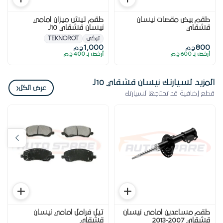
طقم بيض مقصات نيسان
طقم تيش ميزان امامي
قشقاي
نيسان قشقاي J10
تركى
TEKNOROT
1,000
800
ج.م
ج.م
أرخص بـ 600 ج.م
أرخص بـ 400 ج.م
المزيد لسيارتك نيسان قشقاي J10
‹
عرض الكل
قطع إضافية قد تحتاجها لسيارتك
طقم مساعدين امامى نيسان
تيل فرامل امامي نيسان
قشقاي 2007-2013
قشقاي