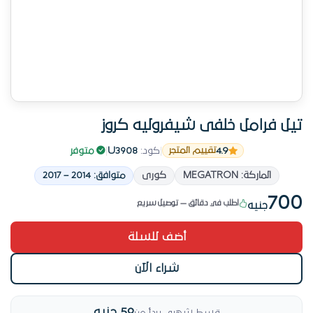
تيل فرامل خلفى شيفروليه كروز
4.9
|
كود:
U3908
|
متوفر
تقييم المتجر
قطعة الشهر في تيل فرامل — رقم 1
الماركة: MEGATRON
كورى
متوافق: 2014 – 2017
# 4 في تيل فرامل الأسبوع ده
700
اطلب في دقائق — توصيل سريع
جنيه
قطعة الشهر في تيل فرامل — رقم 1
أضف للسلة
شراء الآن
59 جنيه