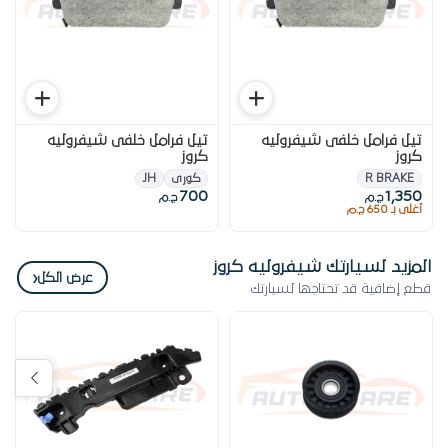
تيل فرامل خلفى شيفروليه
تيل فرامل خلفى شيفروليه
كروز
كروز
R BRAKE
كورى
JH
700
1,350
ج.م
ج.م
أغلى بـ 650 ج.م
المزيد لسيارتك شيفروليه كروز
‹
عرض الكل
قطع إضافية قد تحتاجها لسيارتك