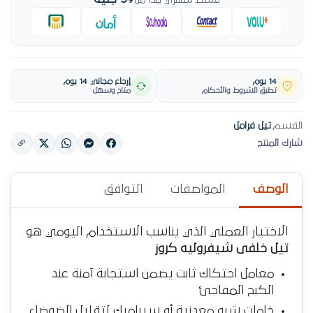
قسط شهري يبدأ من
14 يوم
إرجاع مجاني 14 يوم
تطبق الشروط والأحكام
متاح وسهل
القسم:
تيل فرامل
شارك المنتج
الوصف
المواصفات
التوافق
الاختيار العملي الذي يناسب الاستخدام اليومي هو
تيل خلفى شيفروليه كروز
معامل احتكاك ثابت يضمن استجابة آمنة عند
الكبح المفاجئ
خامات شبه معدنية أو سيراميك لتقليل الضوضاء