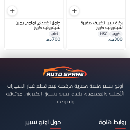
بكرة سير تكييف صغيرة
حامل أكصدام أمامي يمين
شيفروليه كروز
شيفروليه كروز
كورى
HSC
اصلى
700
300
ج.م
ج.م
أوتو سبير منصة مصرية مرخصة لبيع قطع غيار السيارات
الأصلية والمعتمدة، تقدم تجربة تسوق إلكتروني موثوقة
وسريعة.
روابط هامة
حول اوتو سبير