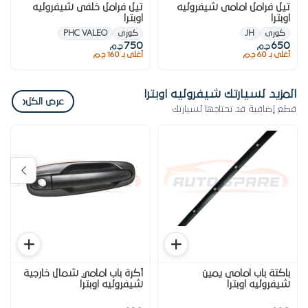
تيل فرامل امامى شيفروليه
تيل فرامل خلفى شيفروليه
اوبترا
اوبترا
كورى
JH
كورى
PHC VALEO
750
650
ج.م
ج.م
أغلى بـ 60 ج.م
أغلى بـ 160 ج.م
المزيد لسيارتك شيفروليه اوبترا
‹
عرض الكل
قطع إضافية قد تحتاجها لسيارتك
باكتة باب امامى يمين
أكرة باب امامي شمال خارجية
شيفروليه اوبترا
شيفروليه اوبترا