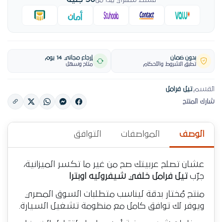
قسط شهري يبدأ من
بدون ضمان
إرجاع مجاني 14 يوم
تطبق الشروط والأحكام
متاح وسهل
القسم:
تيل فرامل
شارك المنتج
الوصف
المواصفات
التوافق
عشان تصلح عربيتك صح من غير ما تكسر الميزانية،
جرّب
تيل فرامل خلفي شيفروليه اوبترا
منتج مُختار بدقة ليناسب متطلبات السوق المصري
ويوفر لك توافق كامل مع منظومة تشغيل السيارة.