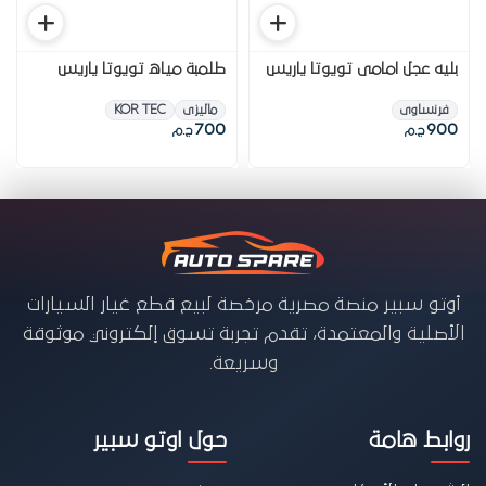
بليه عجل امامى تويوتا ياريس
طلمبة مياه تويوتا ياريس
فرنساوى
ماليزى
KOR TEC
700
900
ج.م
ج.م
أوتو سبير منصة مصرية مرخصة لبيع قطع غيار السيارات
الأصلية والمعتمدة، تقدم تجربة تسوق إلكتروني موثوقة
وسريعة.
روابط هامة
حول اوتو سبير