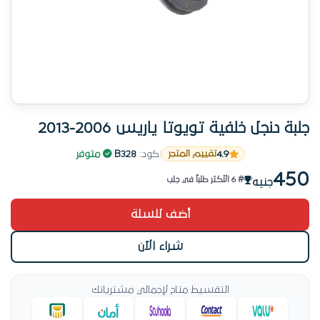
جلبة دنجل خلفية تويوتا ياريس 2006-2013
المنتج ده مطلوب حالياً
4.9
|
كود:
B328
|
متوفر
تقييم المتجر
إرجاع مجاني 14 يوم
450
# 6 الأكثر طلباً في جلب
جنيه
رقم 5 طلباً الشهر ده
أضف للسلة
المنتج ده مطلوب حالياً
شراء الآن
التقسيط متاح لإجمالي مشترياتك