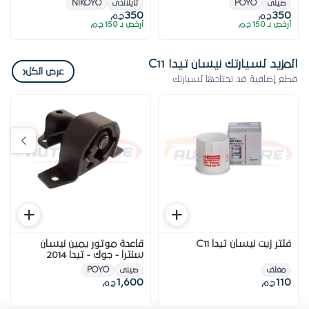
صينى
POYO
تايلاندى
NIKOYO
350
350
ج.م
ج.م
أرخص بـ 150 ج.م
أرخص بـ 150 ج.م
المزيد لسيارتك نيسان تيدا C11
‹
عرض الكل
قطع إضافية قد تحتاجها لسيارتك
فلتر زيت نيسان تيدا C11
قاعدة موتور يمين نيسان
سنترا - جوك - تيدا 2014
مغلف
صينى
POYO
1,600
110
ج.م
ج.م