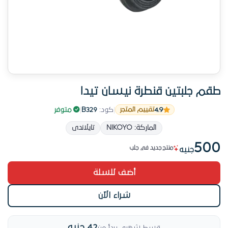
طقم جلبتين قنطرة نيسان تيدا
4.9
|
كود:
B329
|
متوفر
تقييم المتجر
# 7 الأكثر طلباً في جلب
الماركة: NIKOYO
تايلاندى
من منتجاتنا المميزة
500
منتج جديد في جلب
جنيه
المنتج ده عليه طلب متزايد
أضف للسلة
منتج أصلي
# 7 الأكثر طلباً في جلب
شراء الآن
42 جنيه