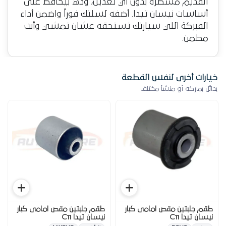
القديم مسطرة بدون أي تعديل، وده بيحافظ على
أساسات نيسان تيدا. أضفه لسلتك فوراً واضمن أداء
الفبركة اللي سيارتك تستحقه عشان تمشي وأنت
مطمن.
خيارات أخرى لنفس القطعة
بدائل بماركة أو منشأ مختلف
طقم جلبتين مقص امامى كبار
طقم جلبتين مقص امامى كبار
نيسان تيدا C11
نيسان تيدا C11