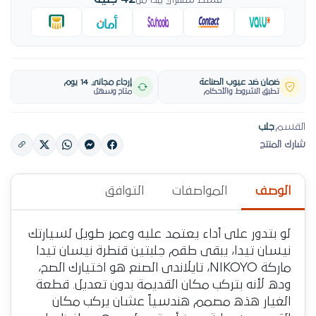
قسط شهري يبدأ من
ضمان ضد عيوب الصناعة
إرجاع مجاني 14 يوم
تطبق الشروط والأحكام
متاح وسهل
القسم:
جلب
شارك المنتج
الوصف
المواصفات
التوافق
لو بتدور على أداء يعتمد عليه وعمر طويل لسيارتك
نيسان تيدا، يبقى طقم جلبتين قنطرة نيسان تيدا
ماركة NIKOYO، تايلاندى الصنع هو اختيارك الصح،
وده لأنه بتركب مكان القديمة بدون تعديل. قطعة
الغيار هذه مصمم هندسياً عشان يركب مكان