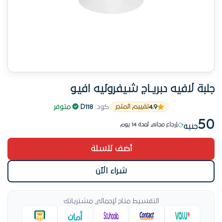
جلبة لافيه دبريـاج شيفروليه افيو
الطلب عالي على المنتج ده
4.9
|
كود:
D118
|
متوفر
تقييم المتجر
رقم 5 الأكثر طلباً هذا الأسبوع في جلب
50
إرجاع مجاني لمدة 14 يوم
جنيه
رقم 1 مبيعاً في جلب
أضف للسلة
باقي قطعة واحدة — اطلب فوراً
منتج أصلي
شراء الآن
الطلب عالي على المنتج ده
التقسيط متاح لإجمالي مشترياتك