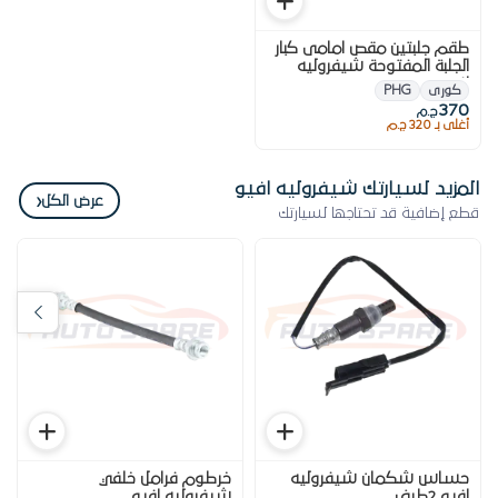
طقم جلبتين مقص امامى كبار
الجلبة المفتوحة شيفروليه
افيو
كورى
PHG
370
ج.م
أغلى بـ 320 ج.م
المزيد لسيارتك شيفروليه افيو
‹
عرض الكل
قطع إضافية قد تحتاجها لسيارتك
حساس شكمان شيفروليه
خرطوم فرامل خلفي
افيو 2طرف
شيفروليه افيو