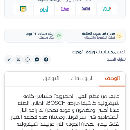
قسط شهري يبدأ من
ضمان ضد عيوب الصناعة
إرجاع مجاني 14 يوم
تطبق الشروط والأحكام
متاح وسهل
القسم:
حساسات وبلوف المحرك
شارك المنتج
الوصف
المواصفات
التوافق
خايف من قطع الغيار المضروبة؟ حساس كامه
شيفروليه كابتيفا ماركة BOSCH، المانى الصنع
عندنا أصلي ومضمون و جودة تضمن لك راحة البال.
الاعتمادية هي سر قوتنا، وعشان كدة قطعة الغيار
هذه بيجي بضمان الجودة اللي عربيتك شيفروليه