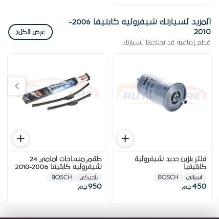
المزيد لسيارتك شيفروليه كابتيفا 2006-
2010
‹
عرض الكل
قطع إضافية قد تحتاجها لسيارتك
فلتر بنزين حديد شيفرولية
طقم مساحات امامي 24
كابتيفيا
شيفروليه كابتيفا 2006-2010
اسبانى
BOSCH
بلجيكى
BOSCH
950
450
ج.م
ج.م