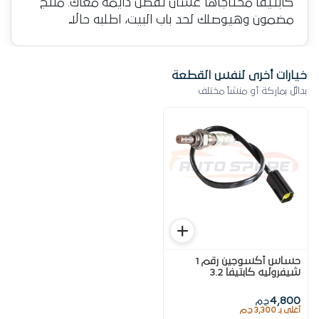
كابتيفا محتاجاها عشان تفضل دايمة معاك. منتج
مضمون وهيوصلك لحد باب البيت، اطلبه حالاً.
خيارات أخرى لنفس القطعة
بدائل بماركة أو منشأ مختلف
حساس أكسوجين رقم 1
شيفروليه كابتيفا 3.2
4,800
ج.م
أغلى بـ 3,300 ج.م