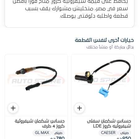
يحافظ على قيمة شيفروليه كروز. متاح فوراً بأفضل
سعر في مصر، متخليش مشوارك يقف بسبب
قطعة واطلبه دلوقتي يوصلك.
خيارات أخرى لنفس القطعة
بدائل بماركة أو منشأ مختلف
حساس شكمان سفلى
حساس شكمان شيفرولية
شيفروليه كروز LDE
كروز 4 طرف
صينى
CAESER
صيني
GL MAX
780
950
ج.م
ج.م