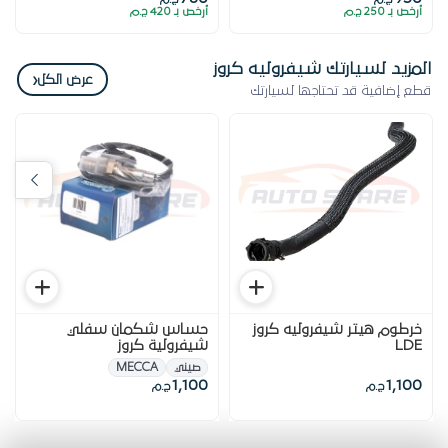
أرخص بـ 250 ج.م
أرخص بـ 420 ج.م
المزيد لسيارتك شيفروليه كروز
‹
عرض الكل
قطع إضافية قد تحتاجها لسيارتك
خرطوم هيتر شيفروليه كروز
حساس شكمان سفلي
LDE
شيفرولية كروز
صيني
MECCA
1,100
1,100
ج.م
ج.م