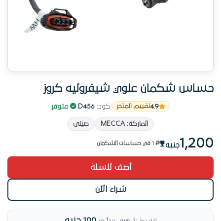
حساس شكمان علوي شيفروليه كروز
4.9
|
كود:
D456
|
متوفر
تقييم المتجر
منتج مميز
الماركة: MECCA
صينى
الطلب بيزيد والمخزون بيقل
1,200
# 1 في حساسات الشكمان
جنيه
من الأكثر مبيعاً في حساسات الشكمان
أضف للسلة
منتج مميز
شراء الآن
100 جنيه