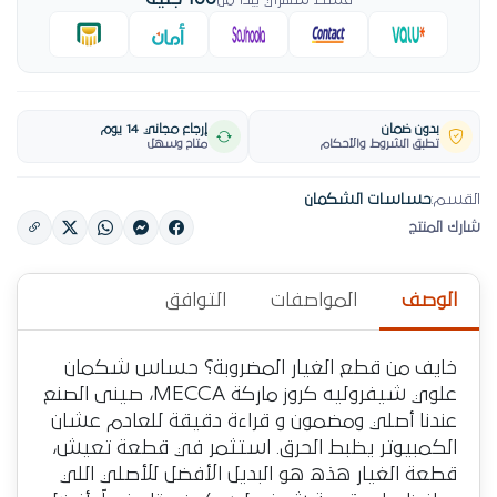
قسط شهري يبدأ من
بدون ضمان
إرجاع مجاني 14 يوم
تطبق الشروط والأحكام
متاح وسهل
القسم:
حساسات الشكمان
شارك المنتج
الوصف
المواصفات
التوافق
خايف من قطع الغيار المضروبة؟ حساس شكمان
علوي شيفروليه كروز ماركة MECCA، صينى الصنع
عندنا أصلي ومضمون و قراءة دقيقة للعادم عشان
الكمبيوتر يظبط الحرق. استثمر في قطعة تعيش،
قطعة الغيار هذه هو البديل الأفضل للأصلي اللي