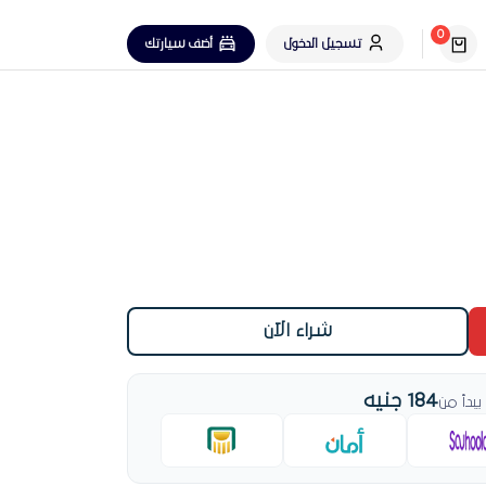
0
تسجيل الدخول
أضف سيارتك
شراء الآن
184 جنيه
دأ من