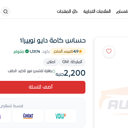
أقسام
العلامات التجارية
كل المنتجات
حساس كامة دايو نوبيرا1
4.9
|
كود:
U3174
|
متوفر
تقييم المتجر
اختيار شائع في حساسات وبلوف
الماركة: GM
اصلى
جاهزة للشحن فور تأكيد الطلب
2,200
جنيه
اختيار شائع في حساسات وبلوف
أضف للسلة
قسط شهري يب