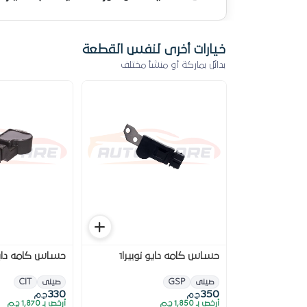
خيارات أخرى لنفس القطعة
بدائل بماركة أو منشأ مختلف
حساس كامه دايو نوبيرا1
حساس كامه دايو 
صينى
GSP
صينى
CIT
330
350
ج.م
ج.م
أرخص بـ 1,850 ج.م
أرخص بـ 1,870 ج.م