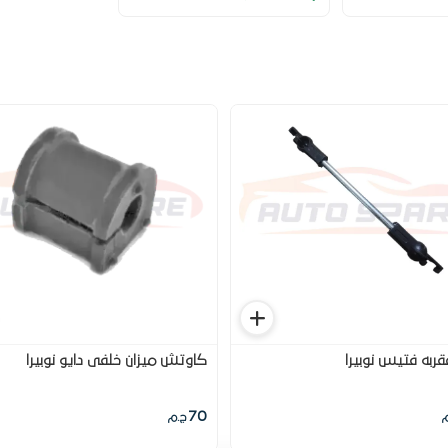
ربه فتيس نوبيرا
كاوتش ميزان خلفى دايو نوبيرا
70
م
ج.م