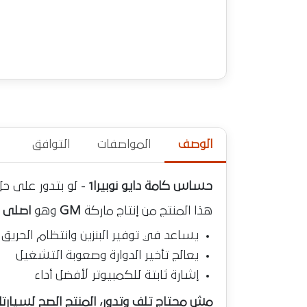
الوصف
المواصفات
التوافق
حساس كامة دايو نوبيرا1
- لو بتدور على ح
هذا المنتج من إنتاج ماركة
GM
وهو
اصلى
ا
يساعد في توفير البنزين وانتظام الحريق
يعالج تأخير الدوارة وصعوبة التشغيل
إشارة ثابتة للكمبيوتر لأفضل أداء
مش محتاج تلف وتدور، المنتج الصح لسيارتك