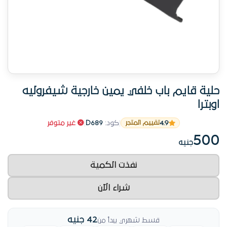
حلية قايم باب خلفي يمين خارجية شيفروليه
اوبترا
4.9
|
كود:
D689
|
غير متوفر
تقييم المتجر
500
جنيه
نفذت الكمية
شراء الآن
42 جنيه
قسط شهري يبدأ من