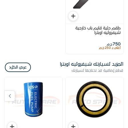
طقم حلية قايم باب خارجية
شيفروليه اوبترا
750
ج.م
أغلى بـ 250 ج.م
المزيد لسيارتك شيفروليه اوبترا
‹
عرض الكل
قطع إضافية قد تحتاجها لسيارتك