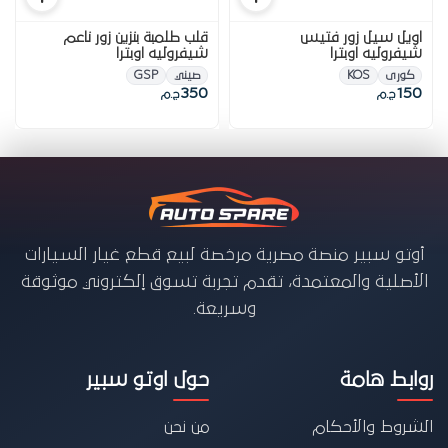
اويل سيل زور فتيس
قلب طلمبة بنزين زور ناعم
شيفروليه اوبترا
شيفروليه اوبترا
كورى
KOS
صيني
GSP
350
150
ج.م
ج.م
أوتو سبير منصة مصرية مرخصة لبيع قطع غيار السيارات
الأصلية والمعتمدة، تقدم تجربة تسوق إلكتروني موثوقة
وسريعة.
روابط هامة
حول اوتو سبير
الشروط والأحكام
من نحن