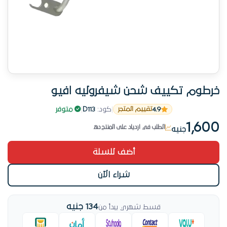
خرطوم تكييف شحن شيفروليه افيو
4.9
|
كود:
D113
|
متوفر
منتج موثوق من أوتو سبير
تقييم المتجر
الطلب في ازدياد على المنتج ده
1,600
جنيه
منتج موثوق من أوتو سبير
أضف للسلة
شراء الآن
134 جنيه
قسط شهري يبدأ من