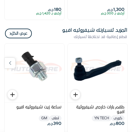
180
1,300
ج.م
ج.م
أرخص بـ 300 ج.م
أرخص بـ 1,420 ج.م
المزيد لسيارتك شيفروليه افيو
‹
عرض الكل
قطع إضافية قد تحتاجها لسيارتك
طقم بارات خارجي شيفرولية
ساعة زيت شيفروليه افيو
افيو
كورى
YN TECH
اصلى
GM
390
800
ج.م
ج.م