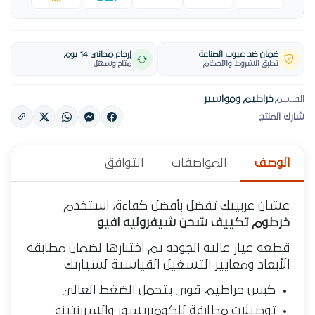
ضمان ضد عيوب الصناعة
إرجاع مجاني 14 يوم
تطبق الشروط والأحكام
متاح وسهل
القسم:
خراطيم ومواسير
شارك المنتج
الوصف
المواصفات
التوافق
عشان عربيتك تفضل بأفضل كفاءة، استخدم
خرطوم تكييف شحن شيفروليه افيو
قطعة غيار عالية الجودة تم اختبارها لضمان مطابقة
الأبعاد ومعايير التشغيل القياسية لسيارتك.
كبس خراطيم قوي يتحمل الضغط العالي
توصيلات مطابقة للكومبريسور والسربنتينة