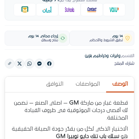
قسط شهري يبدأ من
14 يوم
إرجاع مجاني 14 يوم
تطبق الشروط والأحكام
متاح وسهل
القسم:
وايرات وخراطيم بنزين
شارك المنتج
الوصف
المواصفات
التوافق
قطعة غيار من ماركة
GM
— اصلي الصنع — تضمن
لك أقصى درجات الموثوقية في ظروف القيادة
المختلفة.
الاختيار الذكي لكل من يقدّر جودة الصيانة الحقيقية
هو
سلك باب تنك دايو نوبيرا GM