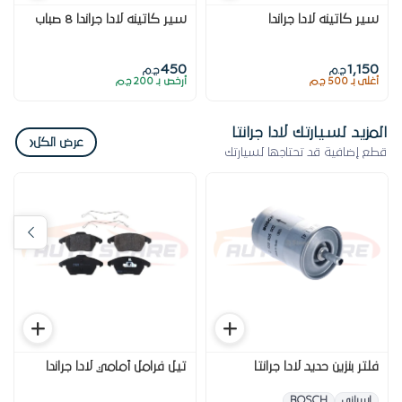
سير كاتينه لادا جراندا
سير كاتينه لادا جراندا 8 صباب
450
1,150
ج.م
ج.م
أغلى بـ 500 ج.م
أرخص بـ 200 ج.م
المزيد لسيارتك لادا جرانتا
‹
عرض الكل
قطع إضافية قد تحتاجها لسيارتك
فلتر بنزين حديد لادا جرانتا
تيل فرامل أمامي لادا جراندا
اسبانى
BOSCH