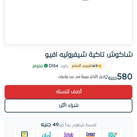
شاكوش تاكية شيفروليه افيو
22 طلب في آخر فترة
4.9
|
كود:
D154
|
متوفر
تقييم المتجر
اطلب بثقة
580
خيار الأكثر مبيعاً في عدد وأدوات
جنيه
وصل حديثاً
أضف للسلة
المخزون: قطعة واحدة بس
22 طلب في آخر فترة
شراء الآن
49 جنيه
قسط شهري يبدأ من