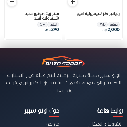
ردياتير كنز شيفروليه افيو
فلتر زيت موتور حديد
شيفروليه افيو
صينى
KYD
اصلى
GM
290
2,000
ج.م
ج.م
أوتو سبير منصة مصرية مرخصة لبيع قطع غيار السيارات
الأصلية والمعتمدة، تقدم تجربة تسوق إلكتروني موثوقة
وسريعة.
روابط هامة
حول اوتو سبير
الشروط والأحكام
من نحن