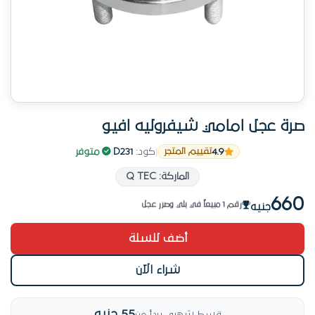
صرة عجل امامي شيفروليه افيو
4.9
|
كود:
D231
|
متوفر
تقييم المتجر
منتج مختار
الماركة: Q TEC
منتج رائج في بلي وصرر عجل
660
رقم 1 مبيعاً في بلي وصرر عجل
جنيه
منتج مختار
أضف للسلة
شراء الآن
55 جنيه