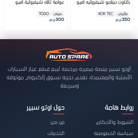
كتاوت دينامو شيفروليه افيو
عوامة تانك شيفرولية افيو
ماليزى
KOR TEC
صينى
TODO
300
350
ج.م
ج.م
أوتو سبير منصة مصرية مرخصة لبيع قطع غيار السيارات
الأصلية والمعتمدة، تقدم تجربة تسوق إلكتروني موثوقة
وسريعة.
روابط هامة
حول اوتو سبير
الشروط والأحكام
من نحن
سياسة الخصوصية
الخدمات