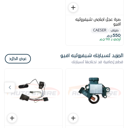
صرة عجل امامى شيفروليه
افيو
صينى
CAESER
550
ج.م
أرخص بـ 110 ج.م
المزيد لسيارتك شيفروليه افيو
‹
عرض الكل
قطع إضافية قد تحتاجها لسيارتك