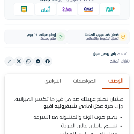
قسط شهري يبدأ من
ضمان ضد عيوب الصناعة
إرجاع مجاني 14 يوم
تطبق الشروط والأحكام
متاح وسهل
القسم:
بلي وصرر عجل
شارك المنتج
الوصف
المواصفات
التوافق
عشان تصلح عربيتك صح من غير ما تكسر الميزانية،
جرّب
صرة عجل امامي شيفروليه افيو
يمنع صوت الونة والخشونة مع السرعة
شحم داخلي عالي الجودة