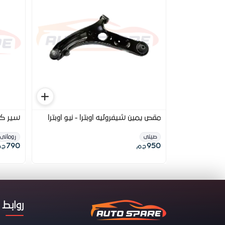
مقص يمين شيفروليه اوبترا - نيو اوبترا
سير كاتينه 2010 شي
صينى
رومانى
790
950
ج.م
ج.
روابط 