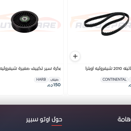
فروليه اوبترا
بكرة سير تكييف صغيرة شيفروليه ا
CONTINENTAL
صينى
HARB
150
م
ج.م
هامة
حول اوتو سبير