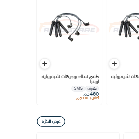
ات شيفروليه
طقم سلك بوجيهات شيفروليه
اوبترا
كورى
SMG
480
ج.م
أغلى بـ 130 ج.م
‹
عرض الكل