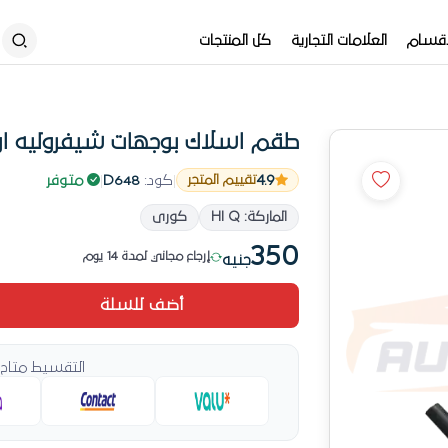
أقسام
العلامات التجارية
كل المنتجات
طقم اسلاك بوجهات شيفروليه اوب
4.9
|
كود:
D648
|
متوفر
تقييم المتجر
الماركة: HI Q
كورى
# 4 في سلك بوجيهات الشهر ده
350
إرجاع مجاني لمدة 14 يوم
جنيه
# 4 في سلك بوجيهات الشهر ده
أضف للسلة
التقسيط متاح 