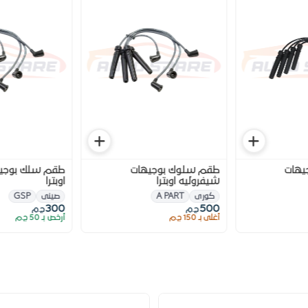
يهات
طقم سلوك بوجيهات
طقم سلك بوجيه
شيفروليه اوبترا
اوبترا
كورى
A PART
صينى
GSP
300
500
ج.م
ج.م
أغلى بـ 150 ج.م
أرخص بـ 50 ج.م