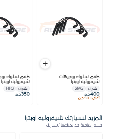
يهات
طقم سلوك بوجيهات
طقم سلوك بوج
شيفروليه اوبترا
شيفروليه اوبترا
كورى
SMG
كورى
HI Q
350
400
ج.م
ج.م
أغلى بـ 50 ج.م
المزيد لسيارتك شيفروليه اوبترا
قطع إضافية قد تحتاجها لسيارتك