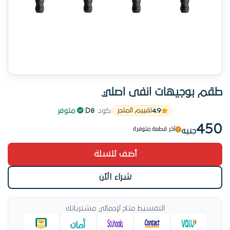
طقم بوجيهات انفى اصلي
4.9
|
كود:
D8
|
متوفر
تقييم المتجر
المركز 3 في بوجيهات
450
آخر قطعة متوفرة
جنيه
المركز 3 في بوجيهات
أضف للسلة
شراء الآن
التقسيط متاح لإجمالي مشترياتك