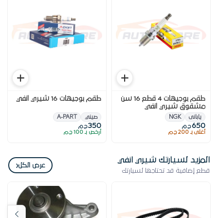
طقم بوجيهات 4 قطع 16 سن
طقم بوجيهات 16 شيري انفي
مشقوق شيري انفي
يابانى
NGK
صيني
A-PART
350
650
ج.م
ج.م
أغلى بـ 200 ج.م
أرخص بـ 100 ج.م
المزيد لسيارتك شيري انفي
‹
عرض الكل
قطع إضافية قد تحتاجها لسيارتك