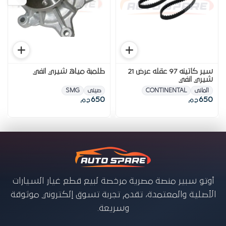
سير كاتينه 97 عقله عرض 21
طلمبة مياه شيري انفي
شيري انفي
المانى
CONTINENTAL
صينى
SMG
650
650
ج.م
ج.م
أوتو سبير منصة مصرية مرخصة لبيع قطع غيار السيارات
الأصلية والمعتمدة، تقدم تجربة تسوق إلكتروني موثوقة
وسريعة.