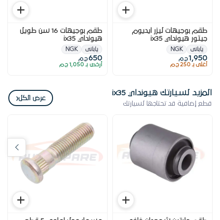
طقم بوجيهات ليزر ايديوم
طقم بوجيهات 16 سن طويل
جيتور هيونداي ix35
هيونداي ix35
يابانى
NGK
يابانى
NGK
650
1,950
ج.م
ج.م
أغلى بـ 250 ج.م
أرخص بـ 1,050 ج.م
المزيد لسيارتك هيونداي ix35
‹
عرض الكل
قطع إضافية قد تحتاجها لسيارتك