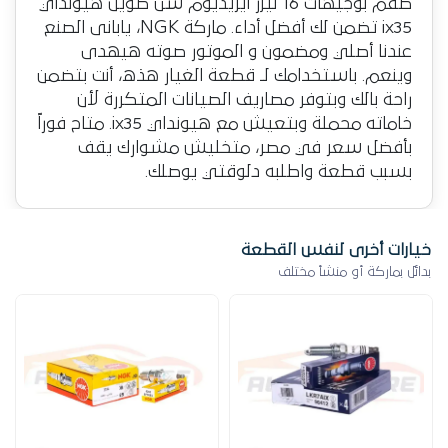
طقم بوجيهات 16 ليزر ايريديوم سن طويل هيونداي
ix35 تضمن لك أفضل أداء. ماركة NGK، يابانى الصنع
عندنا أصلي ومضمون و الموتور صوته هيهدى
وينعم. باستخدامك لـ قطعة الغيار هذه، أنت بتضمن
راحة بالك وبتوفر مصاريف الصيانات المتكررة لأن
خاماته محملة وبتعيش مع هيونداي ix35. متاح فوراً
بأفضل سعر في مصر، متخليش مشوارك يقف
بسبب قطعة واطلبه دلوقتي يوصلك.
خيارات أخرى لنفس القطعة
بدائل بماركة أو منشأ مختلف