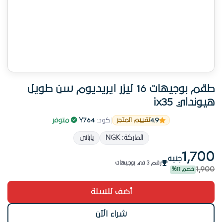
طقم بوجيهات 16 ليزر ايريديوم سن طويل
هيونداي ix35
4.9
|
كود:
Y764
|
متوفر
تقييم المتجر
الطلب عالي على المنتج ده
الماركة: NGK
يابانى
21 عميل اشتروها قريب
1,700
جنيه
رقم 3 في بوجيهات
1,900
خصم 11%
ضمان استبدال 14 يوم
الطلب عالي على المنتج ده
أضف للسلة
شراء الآن