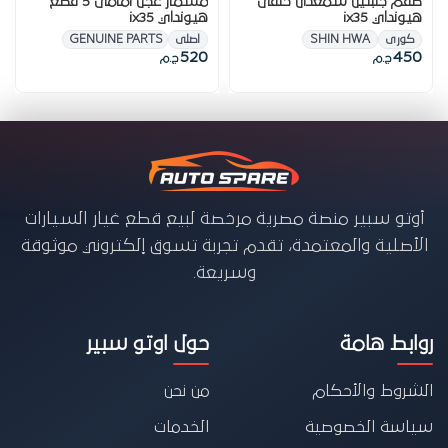
طقم جلبتين شمعدان خلفى
مسمار عجل امامى 5 قطع
هيونداي ix35
هيونداي ix35
كورى
SHIN HWA
اصلى
GENUINE PARTS KIA
520
450
ج.م
ج.م
أوتو سبير منصة مصرية مرخصة لبيع قطع غيار السيارات
الأصلية والمعتمدة، تقدم تجربة تسوق إلكتروني موثوقة
وسريعة.
روابط هامة
حول اوتو سبير
الشروط والأحكام
من نحن
سياسة الخصوصية
الخدمات