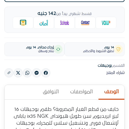
142 جنيه
قسط شهري يبدأ من
14 يوم
إرجاع مجاني 14 يوم
تطبق الشروط والأحكام
متاح وسهل
القسم:
بوجيهات
شارك المنتج
الوصف
المواصفات
التوافق
خايف من قطع الغيار المضروبة؟ طقم بوجيهات 16
ليزر ايريديوم سن طويل هيونداي ix35 NGK يابانى.
لإشعال فوري وتشغيل سلس للمحرك، بوجيهات