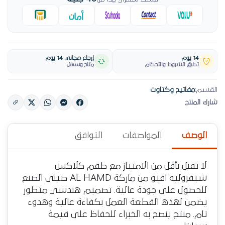
14 يوم
إرجاع مجاني 14 يوم
تطبق الشروط والأحكام
متاح وسهل
القسم:
مفاتيح وكتاوت
شارك المنتج
الوصف
المواصفات
التوافق
لا تقبل بأقل من الامتياز مع طقم كلاكس
شيفروليه افيو من ماركة AL HAMD صينى الصنع
للحصول على جودة عالية. تصميم هندسي متطور
يضمن لهذه القطعة العمل بكفاءة عالية وهدوء
تام. منتج ينصح به الخبراء للحفاظ على قيمة