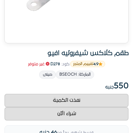
طقم كلاكس شيفروليه افيو
4.9
|
كود:
D278
|
غير متوفر
تقييم المتجر
الماركة: BSEOCH
صينى
550
جنيه
نفذت الكمية
شراء الآن
46 جنيه
قسط شهري يبدأ من