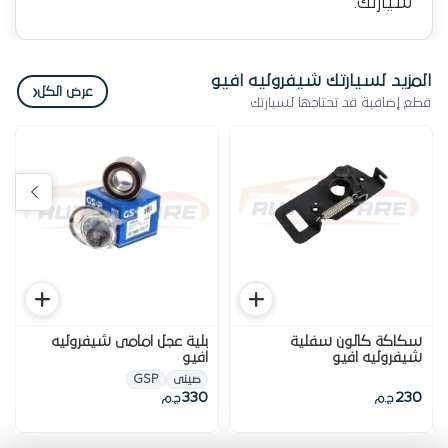
سيارتك.
المزيد لسيارتك شيفروليه افيو
‹
عرض الكل
قطع إضافية قد تحتاجها لسيارتك
سكاكة كالون سفلية
بلية عجل امامى شيفروليه
شيفروليه افيو
افيو
صينى
GSP
330
230
ج.م
ج.م