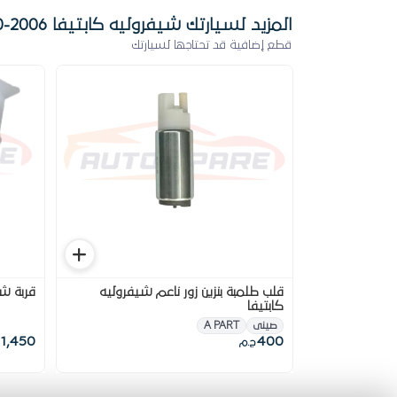
المزيد لسيارتك شيفروليه كابتيفا 2006-2010
قطع إضافية قد تحتاجها لسيارتك
قلب طلمبة بنزين زور ناعم شيفروليه
قربة شيف
كابتيفا
صينى
A PART
1,450
400
ج.م