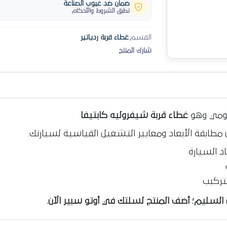
ضمان ضد عيوب الصناعة
تطبق الشروط والأحكام
القسم:
غطاء قربة ردياتير
شارك المنتج
يومي وهو
غطاء قربة شيفروليه كابتيفا
 مطابقة الأبعاد ومعايير التشغيل القياسية لسيارتك.
د السيارة
لتركيب
لسليم؛ أضف المنتج لسلتك في أوتو سبير الآن.