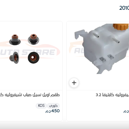
روليه كابتيفا 3.2
طقم اويل سيل صباب شيفروليه كاب
كورى
KOS
450
ج.م
ج.م