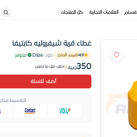
أقسام
العلامات التجارية
كل المنتجات
غطاء قربة شيفروليه كابتيفا
فرصة أخيرة — قطعة واحدة متبقية
4.9
|
كود:
D326
|
متوفر
تقييم المتجر
المنتج ده مطلوب حالياً
350
اطلب قبل ما تخلص
جنيه
رقم 3 طلباً في غطاء قربة ردياتير خلال الشهر
أضف للسلة
إرجاع مجاني 14 يوم
فرصة أخيرة — قطعة واحدة متبقية
التقسيط متاح 