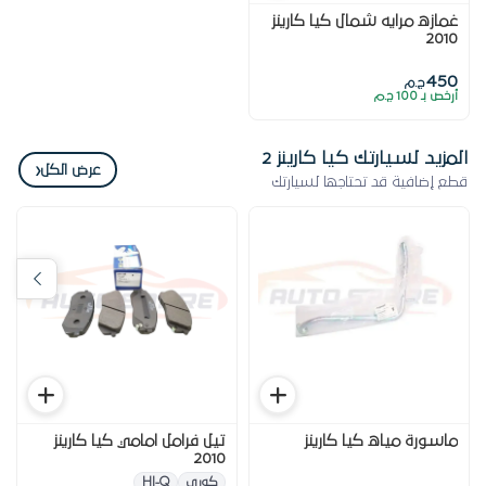
غمازه مرايه شمال كيا كارينز
2010
450
ج.م
أرخص بـ 100 ج.م
المزيد لسيارتك كيا كارينز 2
‹
عرض الكل
قطع إضافية قد تحتاجها لسيارتك
ماسورة مياه كيا كارينز
تيل فرامل امامي كيا كارينز
2010
كورى
HI-Q