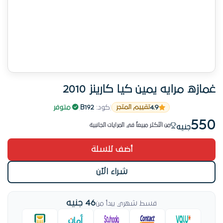
غمازه مرايه يمين كيا كارينز 2010
# 1 في المرايات الجانبية الأسبوع ده
4.9
|
كود:
B192
|
متوفر
تقييم المتجر
منتج مفحوص قبل الشحن
550
من الأكثر مبيعاً في المرايات الجانبية
جنيه
17 عملية شراء للمنتج ده
أضف للسلة
اشتراها 17 عميل خلال أيام
# 1 في المرايات الجانبية الأسبوع ده
شراء الآن
46 جنيه
قسط شهري يبدأ من