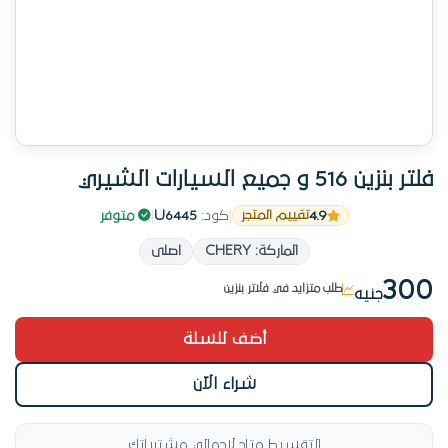
فلتر بنزين 516 و جميع السيارات الشيري
4.9
|
كود:
U6445
|
متوفر
تقييم المتجر
الماركة: CHERY
اصلى
رقم 3 في فلاتر بنزين
طلب متزايد في فلاتر بنزين
300
جنيه
رقم 3 في فلاتر بنزين
أضف للسلة
شراء الآن
التقسيط متاح لإجمالي مشترياتك