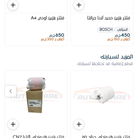
فلتر بنزين حديد لادا جرانتا
فلتر بنزين اودي A4
اسبانى
BOSCH
650
450
ج.م
ج.م
أغلى بـ 150 ج.م
أغلى بـ 350 ج.م
المزيد لسيارتك
قطع إضافية قد تحتاجها لسيارتك
فلتر بنزين هيونداي جراند i10
فلتر بنزين هيونداي النترا CN7